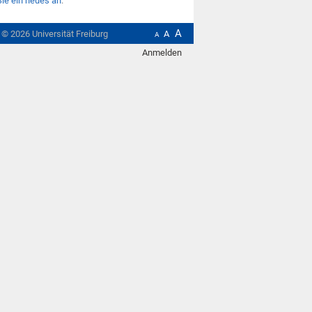
Sie ein neues an
.
A
t ©
2026
Universität Freiburg
A
A
Anmelden