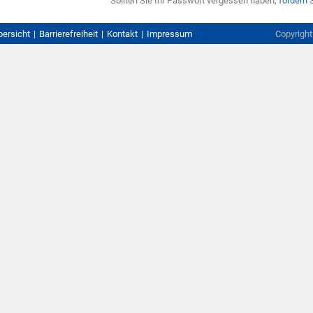
Sollten Sie Ihr Passwort vergessen haben,
fordern 
bersicht
Barrierefreiheit
Kontakt
Impressum
Copyrigh