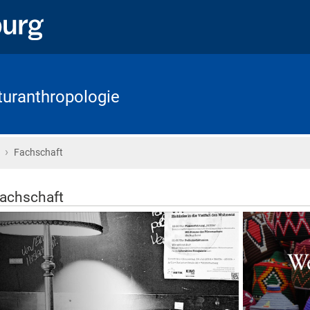
lturanthropologie
›
Startseite
Fachschaft
achschaft