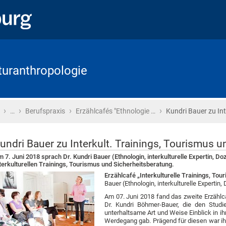
lturanthropologie
›
›
›
›
Startseite
…
Berufspraxis
Erzählcafés "Ethnologie …
Kundri Bauer zu Int
undri Bauer zu Interkult. Trainings, Tourismus 
 7. Juni 2018 sprach Dr. Kundri Bauer (Ethnologin, interkulturelle Expertin, Do
terkulturellen Trainings, Tourismus und Sicherheitsberatung.
Erzählcafé „Interkulturelle Trainings, To
Bauer (Ethnologin, interkulturelle Expertin,
Am 07. Juni 2018 fand das zweite Erzähl
Dr. Kundri Böhmer-Bauer, die den Stud
unterhaltsame Art und Weise Einblick in ihr
Werdegang gab. Prägend für diesen war ihr