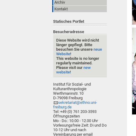
Archiv
Kontakt
Statisches Portlet
Besucheradresse
Diese Website wird nicht
länger gepflegt. Bitte
besuchen Sie unsere
neue
Website
!
This website is no longer
regularly maintained.
Please visit our
new
website
!
Institut für Sozial- und
Kulturanthropologie
Werthmannstr. 10
D-79098 Freiburg
sekretariat@ethno.uni-
freiburg.de
Tel: +49 (0) 761 203-3593
Öffnungszeiten
Mo - Do.: 10.00 - 12.00 Uhr
Vorlesungsfreie Zeit: Di und Do
10-12 Uhr und nach
Vereinbarung per email