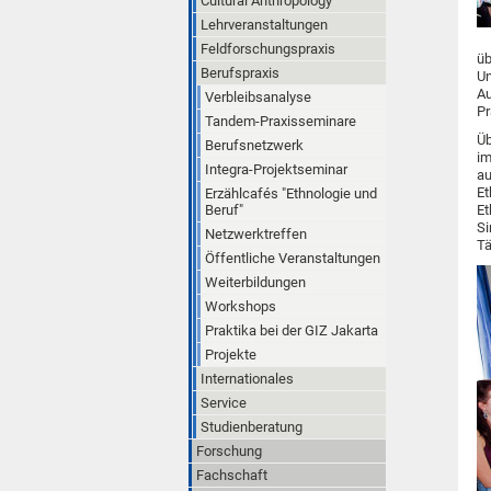
Cultural Anthropology
Lehrveranstaltungen
Feldforschungspraxis
üb
Berufspraxis
Un
Au
Verbleibsanalyse
Pr
Tandem-Praxisseminare
Üb
Berufsnetzwerk
im
Integra-Projektseminar
au
Et
Erzählcafés "Ethnologie und
Beruf"
Et
Si
Netzwerktreffen
Tä
Öffentliche Veranstaltungen
Weiterbildungen
Workshops
Praktika bei der GIZ Jakarta
Projekte
Internationales
Service
Studienberatung
Forschung
Fachschaft