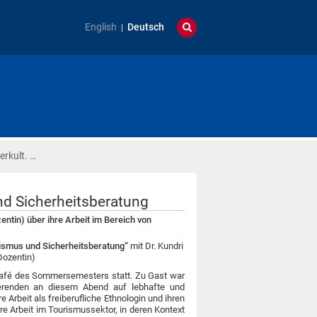
English
Deutsch
erkult. …
und Sicherheitsberatung
zentin) über ihre Arbeit im Bereich von
urismus und Sicherheitsberatung“
mit Dr. Kundri
 Dozentin)
café des Sommersemesters statt. Zu Gast war
ierenden an diesem Abend auf lebhafte und
e Arbeit als freiberufliche Ethnologin und ihren
e Arbeit im Tourismussektor, in deren Kontext