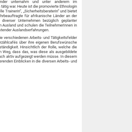
Länder unternahm und unter anderem im
tig war. Heute ist die promovierte Ethnologin
lle Trainerin“, „Sicherheitsberaterin“ und bietet
ehrbeauftragte für afrikanische Länder an der
 diverser Unternehmen bezüglich geplanter
m Ausland und schulen die TeilnehmerInnen in
astender Auslandserfahrungen.
ie verschiedenen Arbeits- und Tätigkeitsfelder
rzählcafés über ihre eigenen Berufswünsche
ändigkeit. Hinsichtlich der Rolle, welche die
en Weg, dass das, was diese als ausgebildete
uch aktiv aufgezeigt werden müsse. In diesem
renden Einblicken in die diversen Arbeits- und