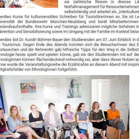
sie zahlreiche Reisen in diverse 
Notfallmanagement für Reiseunternehmen tä
selbstständig und arbeitet als „Interkulture
erdies Kurse für kultursensibles Schreiben für TouristikerInnen an. Sie ist L
iversität der Bundeswehr München-Neubiberg und berät MitarbeiterInnen
slandsaufenthalte. Ihre Kurse und Trainings adressieren mögliche Gefahren i
ävention und Sensibilisierung sowie im Umgang mit der Familie im Kontext bel
erdies bot Dr. Kundri Böhmer-Bauer den Studierenden am 07. Juni Einblick in d
 Tourismus. Gegen Ende des Abends konnten sich die BesucherInnen des E
stauschen und die Referentin gab hilfreiche Tipps für den Weg in die Selbstst
hnologie heute spielt und spielen könne, gab sie den Studierenden mit auf d
hnologInnen können flächendeckend notwendig sei, aber dass dieser Nutzen a
nne wurde die Veranstaltungsreihe der Erzählcafés an diesem Abend mit inspirie
tigkeitsfelder von EthnologInnen fortgeführt.