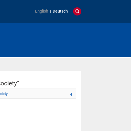
English
Deutsch
Society”
ciety