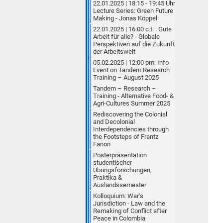
22.01.2025 | 18:15 - 19:45 Uhr
Lecture Series: Green Future
Making - Jonas Köppel
22.01.2025 | 16:00 c.t. : Gute
Arbeit für alle? - Globale
Perspektiven auf die Zukunft
der Arbeitswelt
05.02.2025 | 12:00 pm: Info
Event on Tandem Research
Training – August 2025
Tandem – Research –
Training - Alternative Food- &
Agri-Cultures Summer 2025
Rediscovering the Colonial
and Decolonial
Interdependencies through
the Footsteps of Frantz
Fanon
Posterpräsentation
studentischer
Übungsforschungen,
Praktika &
Auslandssemester
Kolloquium: War's
Jurisdiction - Law and the
Remaking of Conflict after
Peace in Colombia