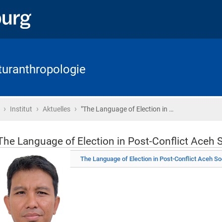
lturanthropologie
›
›
›
Startseite
Institut
Aktuelles
"The Language of Election in …
The Language of Election in Post-Conflict Aceh 
The Language of Election in Post-Conflict Aceh So